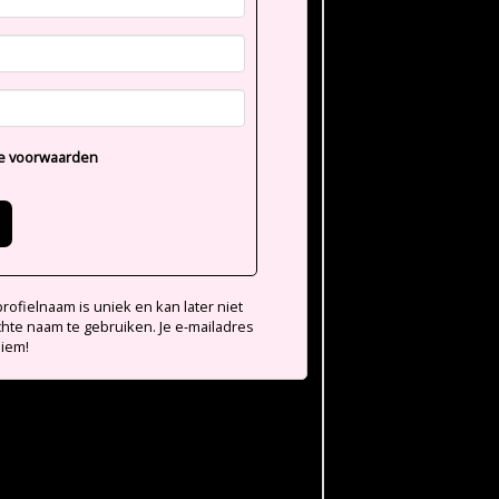
e voorwaarden
ofielnaam is uniek en kan later niet
chte naam te gebruiken. Je e-mailadres
niem!