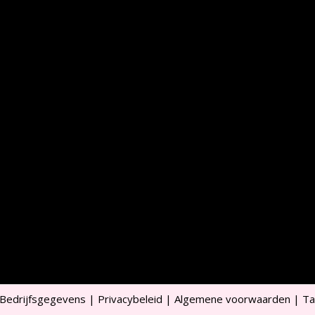
Bedrijfsgegevens
|
Privacybeleid
|
Algemene voorwaarden
|
Ta