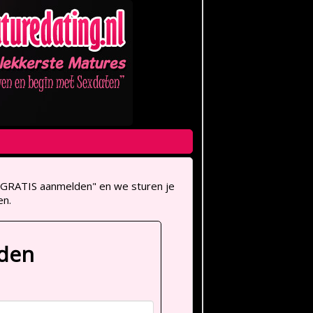
op "GRATIS aanmelden" en we sturen je
en.
lden