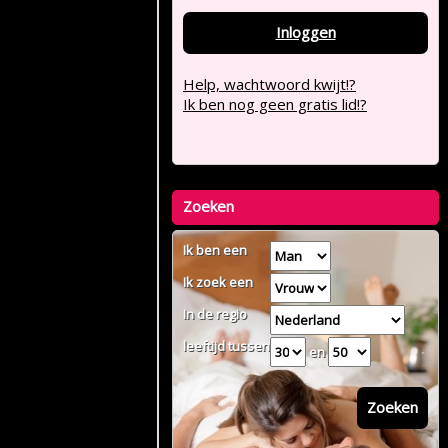
Inloggen
Help, wachtwoord kwijt!?
Ik ben nog geen gratis lid!?
Zoeken
Ik ben een
Ik zoek een
In de regio
leeftijd tussen
en
Zoeken