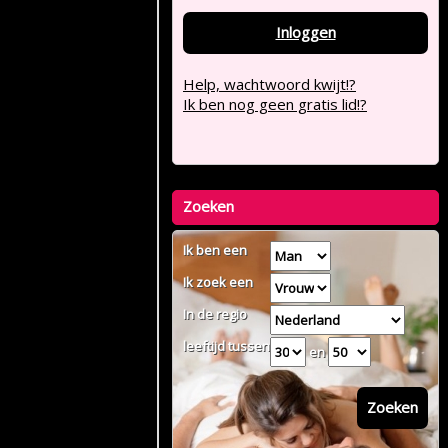
Inloggen
Help, wachtwoord kwijt!?
Ik ben nog geen gratis lid!?
Zoeken
Ik ben een
Ik zoek een
In de regio
leeftijd tussen
en
Zoeken