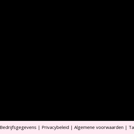
Bedrijfsgegevens
|
Privacybeleid
|
Algemene voorwaarden
|
Ta