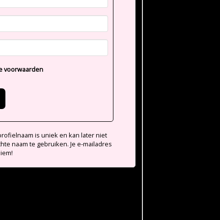
e voorwaarden
ofielnaam is uniek en kan later niet
chte naam te gebruiken. Je e-mailadres
niem!