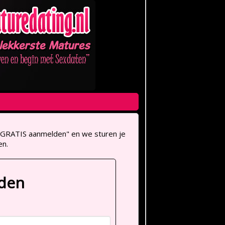
op "GRATIS aanmelden" en we sturen je
en.
lden