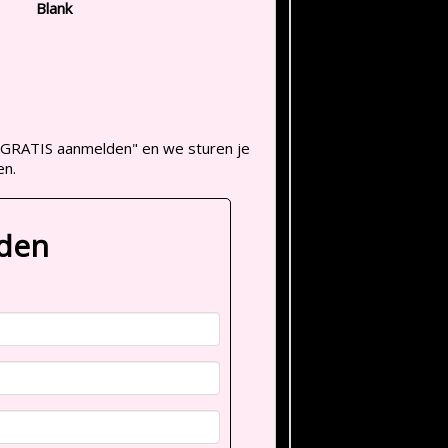
Blank
op "GRATIS aanmelden" en we sturen je
en.
lden