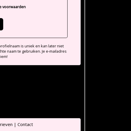
e voorwaarden
ofielnaam is uniek en kan later niet
chte naam te gebruiken. Je e-mailadres
niem!
rieven
|
Contact