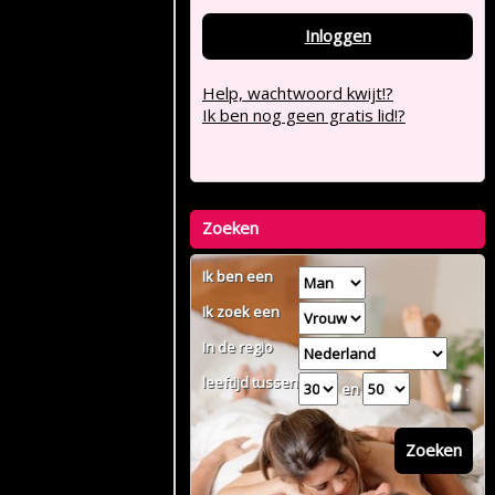
Inloggen
Help, wachtwoord kwijt!?
Ik ben nog geen gratis lid!?
Zoeken
Ik ben een
Ik zoek een
In de regio
leeftijd tussen
en
Zoeken