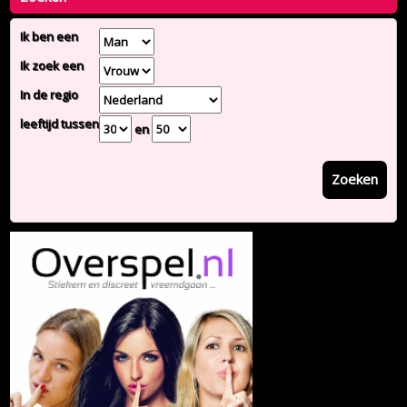
Ik ben een
Ik zoek een
In de regio
leeftijd tussen
en
Zoeken