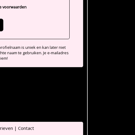
e voorwaarden
ofielnaam is uniek en kan later niet
chte naam te gebruiken. Je e-mailadres
niem!
rieven
|
Contact