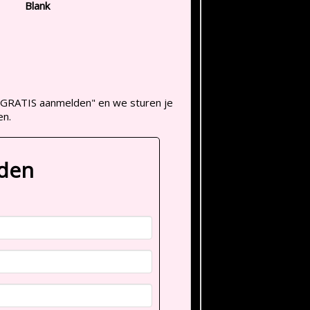
Blank
op "GRATIS aanmelden" en we sturen je
en.
lden