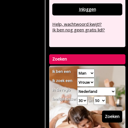
Inloggen
Help, wachtwoord kwijt!?
Ik ben nog geen gratis lid!?
Zoeken
Ik ben een
Ik zoek een
In de regio
leeftijd tussen
en
Zoeken