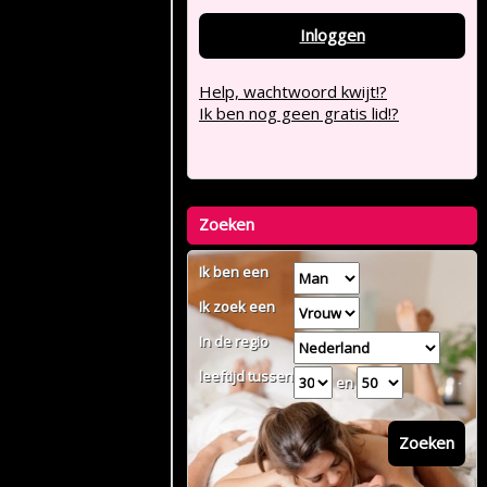
Inloggen
Help, wachtwoord kwijt!?
Ik ben nog geen gratis lid!?
Zoeken
Ik ben een
Ik zoek een
In de regio
leeftijd tussen
en
Zoeken