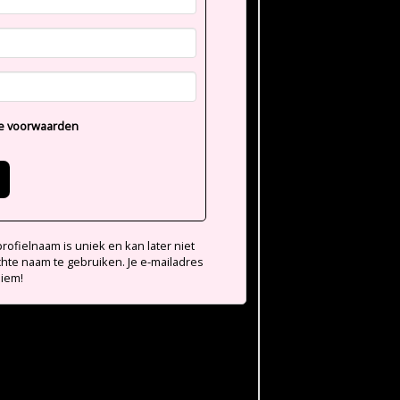
e voorwaarden
ofielnaam is uniek en kan later niet
chte naam te gebruiken. Je e-mailadres
niem!