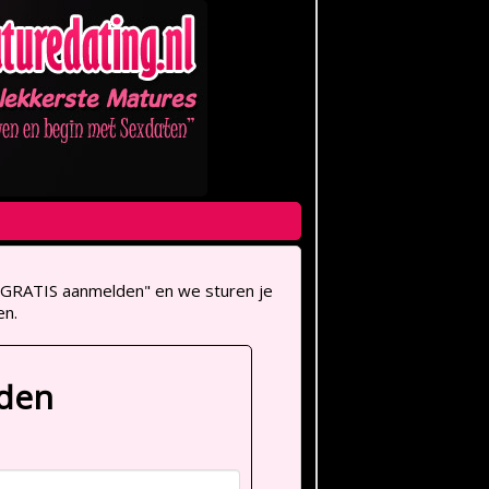
op "GRATIS aanmelden" en we sturen je
en.
lden