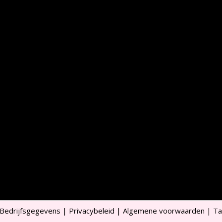
Bedrijfsgegevens
|
Privacybeleid
|
Algemene voorwaarden
|
Ta