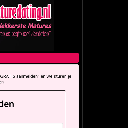
op "GRATIS aanmelden" en we sturen je
en.
lden