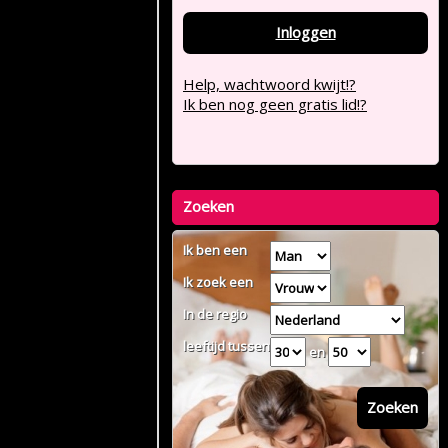
Inloggen
Help, wachtwoord kwijt!?
Ik ben nog geen gratis lid!?
Zoeken
Ik ben een
Ik zoek een
In de regio
leeftijd tussen
en
Zoeken