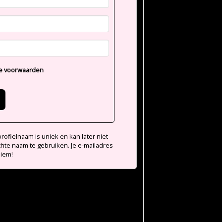
e voorwaarden
ofielnaam is uniek en kan later niet
chte naam te gebruiken. Je e-mailadres
niem!