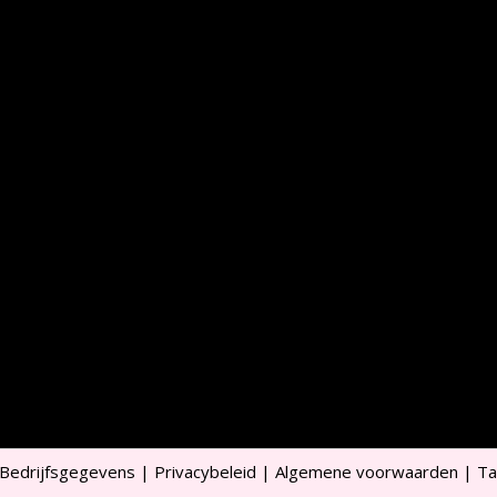
Bedrijfsgegevens
|
Privacybeleid
|
Algemene voorwaarden
|
Ta