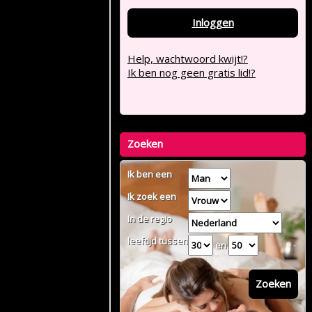
Inloggen
Help, wachtwoord kwijt!?
Ik ben nog geen gratis lid!?
Zoeken
Ik ben een
Ik zoek een
In de regio
leeftijd tussen
en
Zoeken