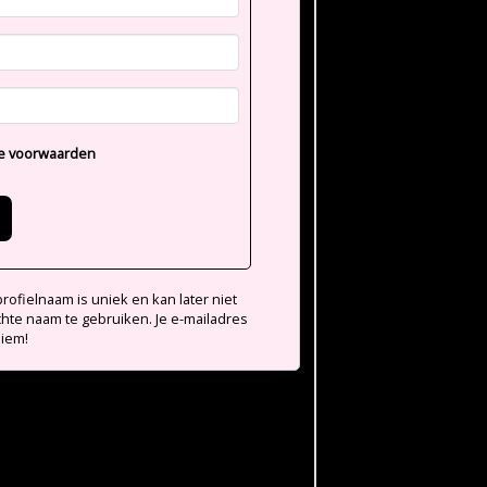
e voorwaarden
ofielnaam is uniek en kan later niet
chte naam te gebruiken. Je e-mailadres
niem!