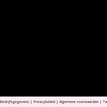
Bedrijfsgegevens
|
Privacybeleid
|
Algemene voorwaarden
|
Ta