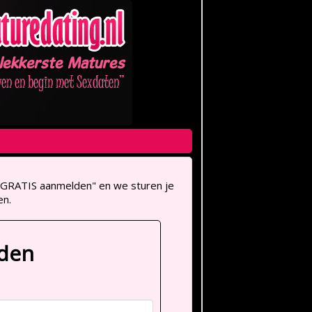
op "GRATIS aanmelden" en we sturen je
en.
lden