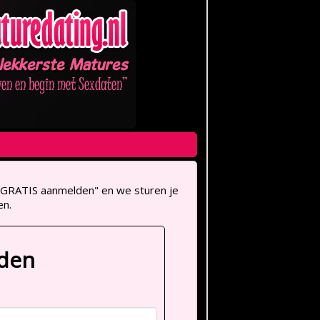
op "GRATIS aanmelden" en we sturen je
en.
lden