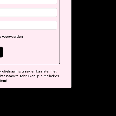
e voorwaarden
ofielnaam is uniek en kan later niet
chte naam te gebruiken. Je e-mailadres
niem!