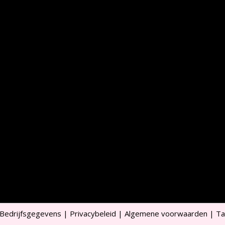
Bedrijfsgegevens
|
Privacybeleid
|
Algemene voorwaarden
|
Ta