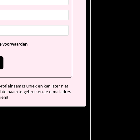
e voorwaarden
ofielnaam is uniek en kan later niet
chte naam te gebruiken. Je e-mailadres
niem!