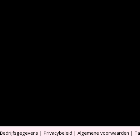
Bedrijfsgegevens
|
Privacybeleid
|
Algemene voorwaarden
|
Ta