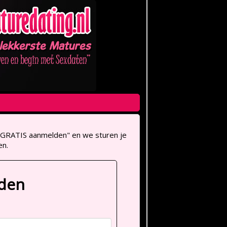
op "GRATIS aanmelden" en we sturen je
en.
lden