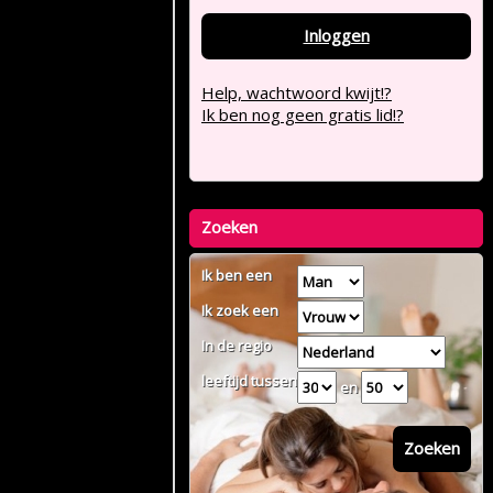
Inloggen
Help, wachtwoord kwijt!?
Ik ben nog geen gratis lid!?
Zoeken
Ik ben een
Ik zoek een
In de regio
leeftijd tussen
en
Zoeken