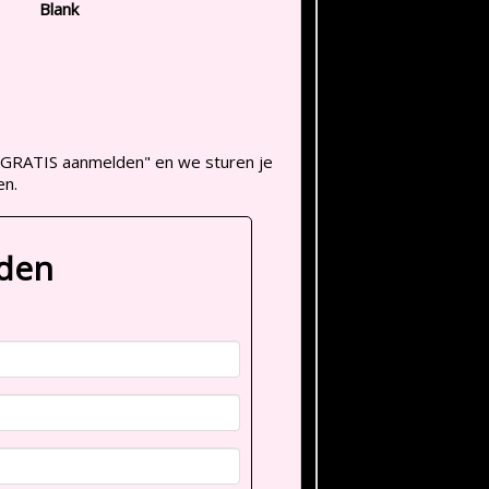
Blank
op "GRATIS aanmelden" en we sturen je
en.
lden