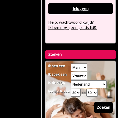
Inloggen
Help, wachtwoord kwijt!?
Ik ben nog geen gratis lid!?
Zoeken
Ik ben een
Ik zoek een
In de regio
leeftijd tussen
en
Zoeken