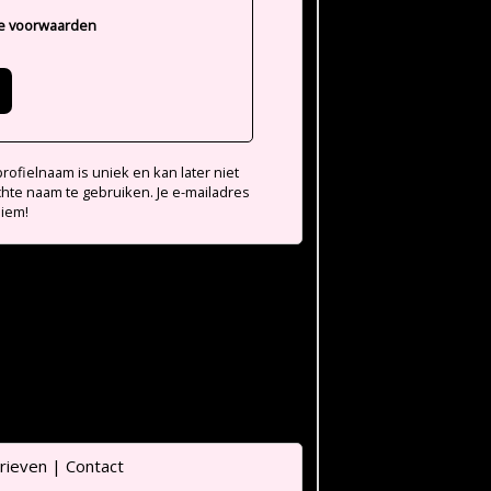
e voorwaarden
ofielnaam is uniek en kan later niet
chte naam te gebruiken. Je e-mailadres
niem!
rieven
|
Contact