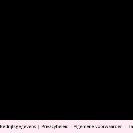
Bedrijfsgegevens
|
Privacybeleid
|
Algemene voorwaarden
|
Ta