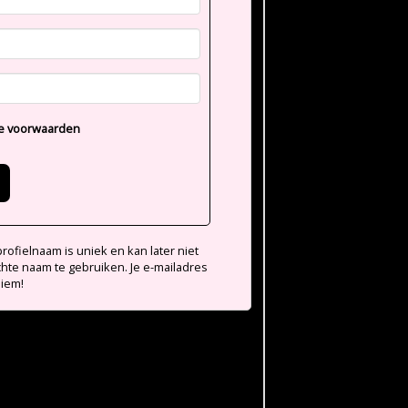
e voorwaarden
ofielnaam is uniek en kan later niet
chte naam te gebruiken. Je e-mailadres
niem!