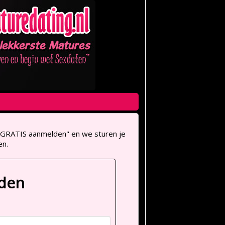
op "GRATIS aanmelden" en we sturen je
en.
lden