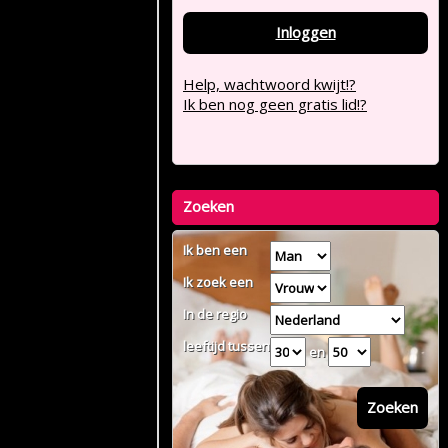
Inloggen
Help, wachtwoord kwijt!?
Ik ben nog geen gratis lid!?
Zoeken
Ik ben een
Ik zoek een
In de regio
leeftijd tussen
en
Zoeken